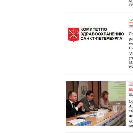
зд
Об
1
с
Со
ра
ме
Ни
зд
уч
Ми
РА
1
п
п
Ор
Ас
ст
ис
зд
ди