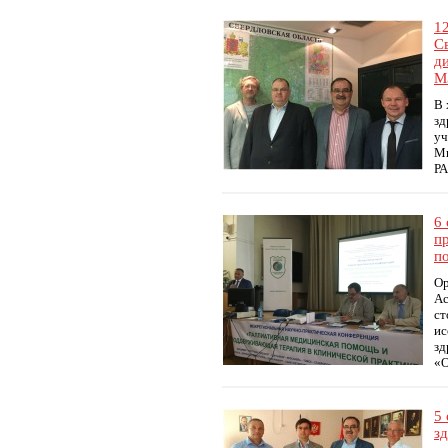
1
С
д
М
В 
зд
уч
Ми
РА
6
п
п
Ор
Ас
ст
ис
зд
«О
5
з