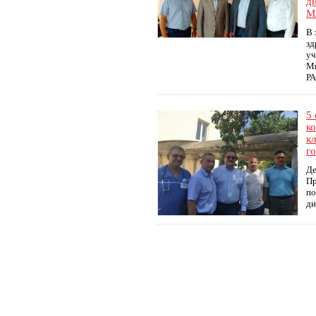
д
М
В 
зд
уч
Ми
РА
5
к
к
г
Де
Пр
по
ди