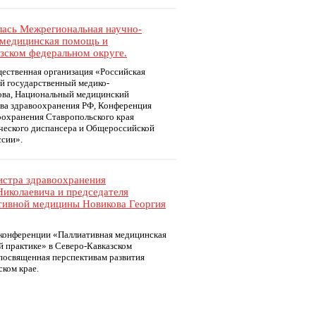
ялась Межрегиональная научно-
 медицинская помощь и
зском федеральном округе.
ественная организация «Российская
й государственный медико-
ова, Национальный медицинский
ва здравоохранения РФ, Конференция
охранения Ставропольского края
ического диспансера и Общероссийской
ссии».
нистра здравоохранения
иколаевича и председателя
тивной медицины Новикова Георгия
 конференции «Паллиативная медицинская
 практике» в Северо-Кавказском
 посвященная перспективам развития
ком крае.