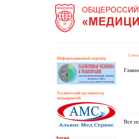
/
Главн
Информационный партнёр
Главн
Технический организатор
мероприятий
Все н
Архив