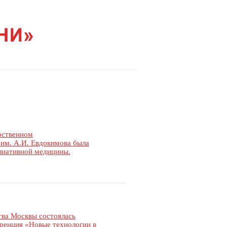
рственном
им. А.И. Евдокимова была
ллиативной медицины.
тва Москвы состоялась
ренция «Новые технологии в