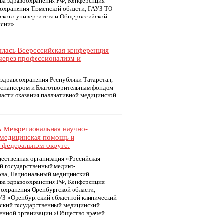
ва здравоохранения РФ, Конференция
оохранения Тюменской области, ГАУЗ ТО
ского университета и Общероссийской
ссии».
оялась Всероссийская конференция
через профессионализм и
здравоохранения Республики Татарстан,
испансером и Благотворительным фондом
бласти оказания паллиативной медицинской
сь Межрегиональная научно-
 медицинская помощь и
 федеральном округе.
ественная организация «Российская
й государственный медико-
ова, Национальный медицинский
ва здравоохранения РФ, Конференция
охранения Оренбургской области,
УЗ «Оренбургский областной клинический
ский государственный медицинский
енной организации «Общество врачей