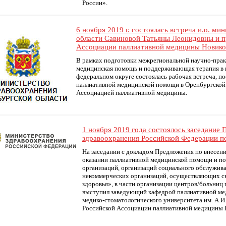
России».
6 ноября 2019 г. состоялась встреча и.о. м
области Савиновой Татьяны Леонидовны и п
Ассоциации паллиативной медицины Новико
В рамках подготовки межрегиональной научно-пра
медицинская помощь и поддерживающая терапия в 
федеральном округе состоялась рабочая встреча, п
паллиативной медицинской помощи в Оренбургской 
Ассоциацией паллиативной медицины.
1 ноября 2019 года состоялось заседание
здравоохранения Российской Федерации п
На заседании с докладом Предложения по внесен
оказании паллиативной медицинской помощи и п
организаций, организаций социального обслужив
некоммерческих организаций, осуществляющих св
здоровья», в части организации центров/больни
выступил заведующий кафедрой паллиативной ме
медико-стоматологического университета им. А.И
Российской Ассоциации паллиативной медицины 