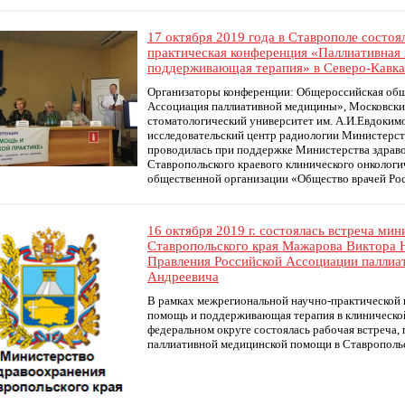
17 октября 2019 года в Ставрополе состо
практическая конференция «Паллиативная
поддерживающая терапия» в Северо-Кавка
Организаторы конференции: Общероссийская общ
Ассоциация паллиативной медицины», Московски
стоматологический университет им. А.И.Евдоким
исследовательский центр радиологии Министерст
проводилась при поддержке Министерства здраво
Ставропольского краевого клинического онколог
общественной организации «Общество врачей Ро
16 октября 2019 г. состоялась встреча ми
Ставропольского края Мажарова Виктора Н
Правления Российской Ассоциации паллиа
Андреевича
В рамках межрегиональной научно-практической
помощь и поддерживающая терапия в клинической
федеральном округе состоялась рабочая встреча,
паллиативной медицинской помощи в Ставропольс