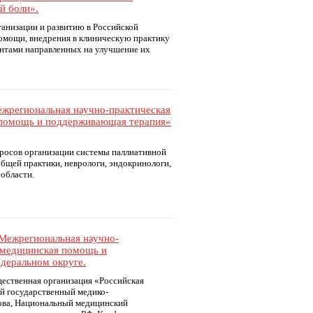
й боли».
анизации и развитию в Российской
омощи, внедрения в клиническую практику
ентами направленных на улучшение их
Межрегиональная научно-практическая
 помощь и поддерживающая терапия»
росов организации системы паллиативной
бщей практики, неврологи, эндокринологи,
й области.
 Межрегиональная научно-
 медицинская помощь и
деральном округе.
ественная организация «Российская
й государственный медико-
ова, Национальный медицинский