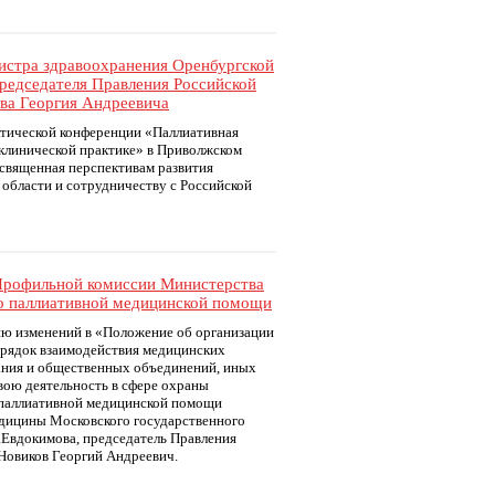
инистра здравоохранения Оренбургской
редседателя Правления Российской
ва Георгия Андреевича
ктической конференции «Паллиативная
клинической практике» в Приволжском
освященная перспективам развития
области и сотрудничеству с Российской
 Профильной комиссии Министерства
о паллиативной медицинской помощи
ию изменений в «Положение об организации
орядок взаимодействия медицинских
ания и общественных объединений, иных
ою деятельность в сфере охраны
ц паллиативной медицинской помощи
дицины Московского государственного
.Евдокимова, председатель Правления
Новиков Георгий Андреевич.