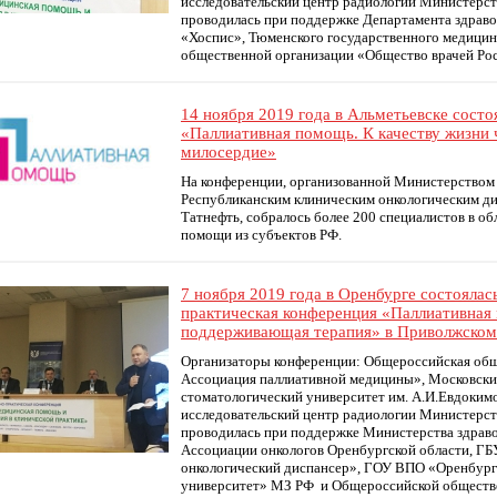
исследовательский центр радиологии Министерст
проводилась при поддержке Департамента здрав
«Хоспис», Тюменского государственного медицин
общественной организации «Общество врачей Ро
14 ноября 2019 года в Альметьевске сост
«Паллиативная помощь. К качеству жизни 
милосердие»
На конференции, организованной Министерством 
Республиканским клиническим онкологическим д
Татнефть, собралось более 200 специалистов в о
помощи из субъектов РФ.
7 ноября 2019 года в Оренбурге состояла
практическая конференция «Паллиативная
поддерживающая терапия» в Приволжском
Организаторы конференции: Общероссийская общ
Ассоциация паллиативной медицины», Московски
стоматологический университет им. А.И.Евдоким
исследовательский центр радиологии Министерст
проводилась при поддержке Министерства здраво
Ассоциации онкологов Оренбургской области, ГБ
онкологический диспансер», ГОУ ВПО «Оренбург
университет» МЗ РФ и Общероссийской обществ