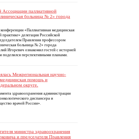
ой Ассоциации паллиативной
линическая больница № 2» города
 конференции «Паллиативная медицинская
 практике» делегация Российской
редседателем Правления профессором
ническая больница № 2» города
лий Игоревич ознакомил гостей с историей
 и поделился перспективными планами.
оялась Межрегиональная научно-
 медицинская помощь и
деральном округе.
амента здравоохранения администрации
онкологического диспансера и
ество врачей России».
естителя министра здравоохранения
рковича и председателя Правления