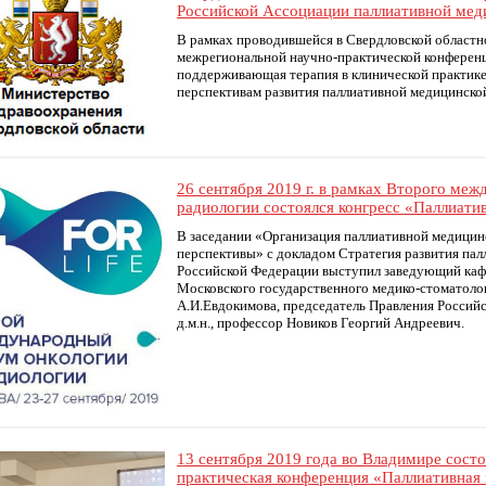
Российской Ассоциации паллиативной мед
В рамках проводившейся в Свердловской областн
межрегиональной научно-практической конферен
поддерживающая терапия в клинической практике
перспективам развития паллиативной медицинско
26 сентября 2019 г. в рамках Второго ме
радиологии состоялся конгресс «Паллиати
В заседании «Организация паллиативной медицин
перспективы» с докладом Стратегия развития па
Российской Федерации выступил заведующий ка
Московского государственного медико-стоматолог
А.И.Евдокимова, председатель Правления Россий
д.м.н., профессор Новиков Георгий Андреевич.
13 сентября 2019 года во Владимире сост
практическая конференция «Паллиативная