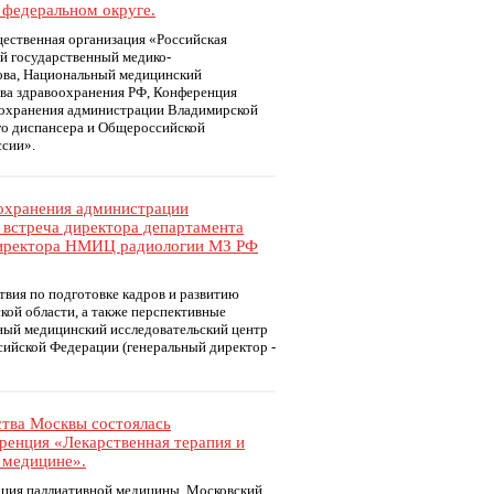
федеральном округе.
ественная организация «Российская
й государственный медико-
ова, Национальный медицинский
ва здравоохранения РФ, Конференция
оохранения администрации Владимирской
ого диспансера и Общероссийской
ссии».
оохранения администрации
 встреча директора департамента
 директора НМИЦ радиологии МЗ РФ
твия по подготовке кадров и развитию
ой области, а также перспективные
ный медицинский исследовательский центр
ийской Федерации (генеральный директор -
ства Москвы состоялась
ренция «Лекарственная терапия и
 медицине».
ация паллиативной медицины, Московский