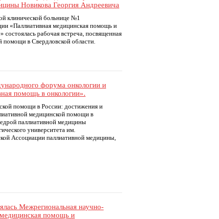
ицины Новикова Георгия Андреевича
ой клинической больнице №1
ции «Паллиативная медицинская помощь и
» состоялась рабочая встреча, посвященная
й помощи в Свердловской области.
ждународного форума онкологии и
вная помощь в онкологии».
ской помощи в России: достижения и
ллиативной медицинской помощи в
федрой паллиативной медицины
ического университета им.
ской Ассоциации паллиативной медицины,
оялась Межрегиональная научно-
 медицинская помощь и