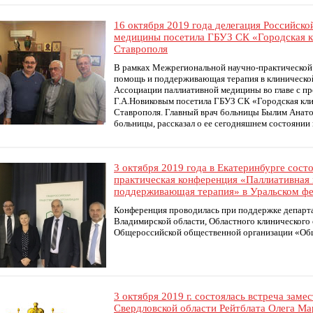
16 октября 2019 года делегация Российск
медицины посетила ГБУЗ СК «Городская к
Ставрополя
В рамках Межрегиональной научно-практической
помощь и поддерживающая терапия в клинической
Ассоциации паллиативной медицины во главе с п
Г.А.Новиковым посетила ГБУЗ СК «Городская кли
Ставрополя. Главный врач больницы Былим Анато
больницы, рассказал о ее сегодняшнем состоянии
3 октября 2019 года в Екатеринбурге сост
практическая конференция «Паллиативная
поддерживающая терапия» в Уральском фе
Конференция проводилась при поддержке департ
Владимирской области, Областного клинического 
Общероссийской общественной организации «Общ
3 октября 2019 г. состоялась встреча зам
Свердловской области Рейтблата Олега Ма