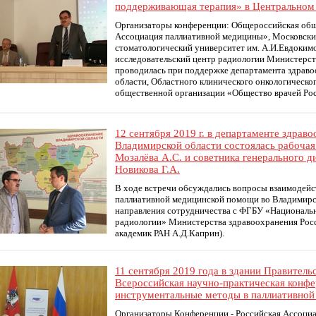
поддерживающая терапия» в Центральном 
Организаторы конференции: Общероссийская общ
Ассоциация паллиативной медицины», Московски
стоматологический университет им. А.И.Евдоким
исследовательский центр радиологии Министерст
проводилась при поддержке департамента здрав
области, Областного клинического онкологическ
общественной организации «Общество врачей Ро
12 сентября 2019 г. в департаменте здрав
Владимирской области состоялась рабочая
Мозалёва А.С. и советника генерального
Новикова Г.А.
В ходе встречи обсуждались вопросы взаимодейс
паллиативной медицинской помощи во Владимирск
направления сотрудничества с ФГБУ «Националь
радиологии» Министерства здравоохранения Росс
академик РАН А.Д.Каприн).
11 сентября 2019 года в здании Правитель
Всероссийская научно-практическая конфе
инструментальные методы в паллиативной
Организаторы Конференции - Российская Ассоци