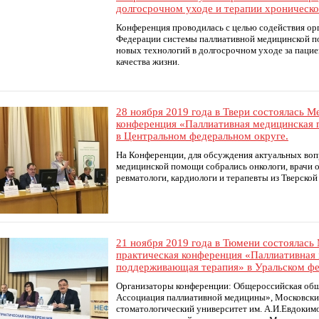
долгосрочном уходе и терапии хроническо
Конференция проводилась с целью содействия орг
Федерации системы паллиативной медицинской п
новых технологий в долгосрочном уходе за паци
качества жизни.
28 ноября 2019 года в Твери состоялась 
конференция «Паллиативная медицинская
в Центральном федеральном округе.
На Конференции, для обсуждения актуальных воп
медицинской помощи собрались онкологи, врачи о
ревматологи, кардиологи и терапевты из Тверско
21 ноября 2019 года в Тюмени состоялась
практическая конференция «Паллиативная
поддерживающая терапия» в Уральском фе
Организаторы конференции: Общероссийская общ
Ассоциация паллиативной медицины», Московски
стоматологический университет им. А.И.Евдоким