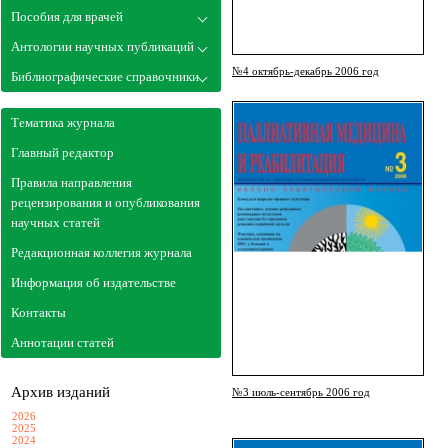
Пособия для врачей
Антологии научных публикаций
№4 октябрь-декабрь 2006 год
Библиографические справочники
Тематика журнала
Главный редактор
Правила направления
рецензирования и опубликования
научных статей
Редакционная коллегия журнала
Информация об издательстве
Контакты
Аннотации статей
Архив изданий
№3 июль-сентябрь 2006 год
2026
2025
2024